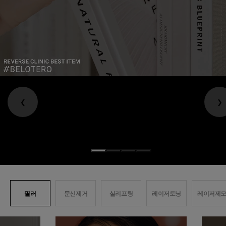
❮
❯
필러
문신제거
실리프팅
레이저토닝
레이저제