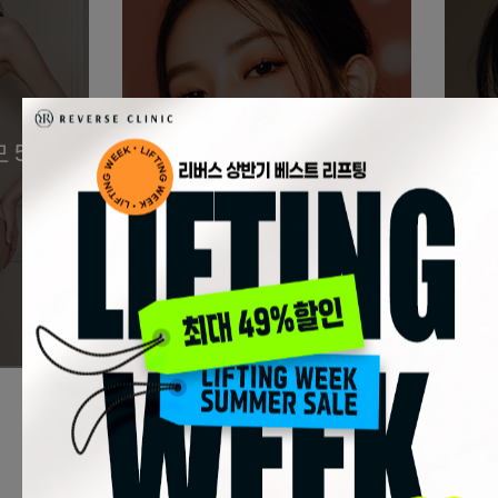
 5회
아띠에르 필러
원
90,000원