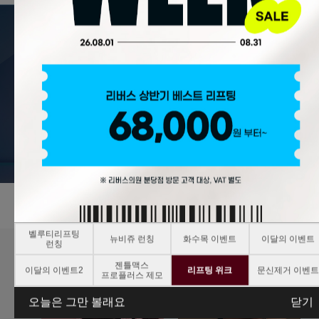
벨루티리프팅
뉴비쥬 런칭
화수목 이벤트
이달의 이벤트
런칭
젠틀맥스
이달의 이벤트2
리프팅 위크
문신제거 이벤트
프로플러스 제모
오늘은 그만 볼래요
닫기