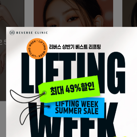
 5회
아띠에르 필러
원
90,000원