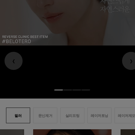
❮
❯
필러
문신제거
실리프팅
레이저토닝
레이저제