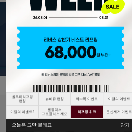
벨루티리프팅
뉴비쥬 런칭
화수목 이벤트
이달의 이벤트
런칭
젠틀맥스
이달의 이벤트2
리프팅 위크
문신제거 이벤트
프로플러스 제모
오늘은 그만 볼래요
닫기